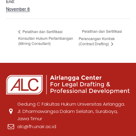
End:
November 8
Pelatihan dan Sertifikasi
Pelatihan dan Sertifikasi
Konsultan Hukum Pertambangan
Perancangan Kontrak
(Mining Consultant)
(Contract Drafting)
Gedung C Fakultas Hukum Universitas Airlangga.
Jl. Dharmawangsa Dalam Selatan, Surabaya,
Jawa Timur
alc@fh.unair.ac.id