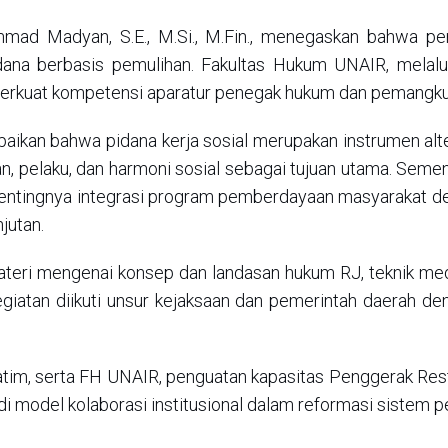
ammad Madyan, S.E., M.Si., M.Fin., menegaskan bahwa per
idana berbasis pemulihan. Fakultas Hukum UNAIR, mela
mperkuat kompetensi aparatur penegak hukum dan pemangku
kan bahwa pidana kerja sosial merupakan instrumen alte
, pelaku, dan harmoni sosial sebagai tujuan utama. Sementar
pentingnya integrasi program pemberdayaan masyarakat de
jutan.
teri mengenai konsep dan landasan hukum RJ, teknik medi
egiatan diikuti unsur kejaksaan dan pemerintah daerah de
atim, serta FH UNAIR, penguatan kapasitas Penggerak Rest
di model kolaborasi institusional dalam reformasi sistem pe