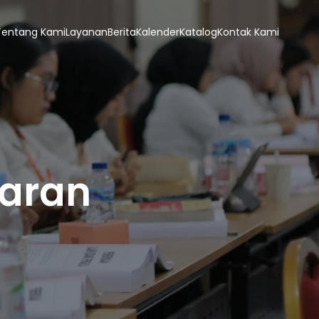
Tentang Kami
Layanan
Berita
Kalender
Katalog
Kontak Kami
paran